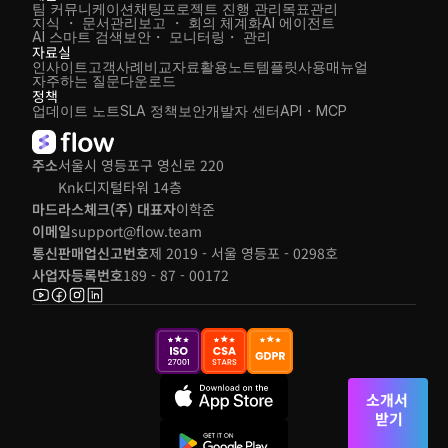
팀 커뮤니케이션
채팅
프로젝트 진행 관리
목표관리
지식 ・ 문서관리
보고 ・ 회의 체계화
AI 에이전트
AI 스마트 검색
보안・ 모니터링・ 관리
자료실
인사이트
고객사례
비교자료
활용노트
템플릿
사용매뉴얼
자주하는 질문
다운로드
정책
업데이트 노트
SLA 정책
보안
개발자 센터
API・MCP
주소
서울시 영등포구 영신로 220 
Knk디지털타워 14층
마드라스체크(주) 대표자
이학준
이메일
support@flow.team
통신판매업신고번호
제 2019 - 서울 영등포 - 0298호
사업자등록번호
189 - 87 - 00172
소개서 
받기